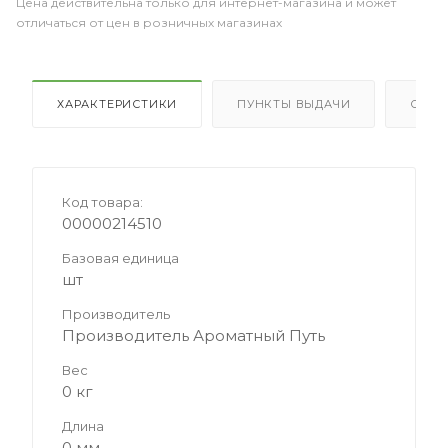
Цена действительна только для интернет-магазина и может
отличаться от цен в розничных магазинах
ХАРАКТЕРИСТИКИ
ПУНКТЫ ВЫДАЧИ
ОТЗ
Код товара:
00000214510
Базовая единица
шт
Производитель
Производитель Ароматный Путь
Вес
0 кг
Длина
0 мм