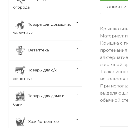
огорода
ОПИСАНИ
Товары для домашних
Крышка вин
животных
Материал: п
Крышка с г
протекания
Ветаптека
альтернатив
жестяной кр
Товары для с/х
Также испол
использовал
животных
При использ
выделяющий
Товары для дома и
обычной ст
бани
Хозяйственные