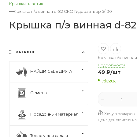
Крышки пластик
—
Крышка п/э винная d-82 СКО Гидрозатвор 5/100
Крышка п/э винная d-82
КАТАЛОГ
Крышка п/э винная
Подробности
НАЙДИ СЕБЕ ДРУГА
49
₽
/шт
Много
Семена
Хочу в подарок
Посадочный материал
Цена действительна
Товары для сада и