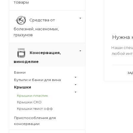
товары
Средства от
болезней, насекомых,
грызунов
Нужна 
Наши спец
Консервация,
любой ин
виноделие
Банки
ЗА
Бутыли и банки для вина
Крышки
Крышки пластик
Крышки СКО
Крышки твист офф
Приспособления для
консервации