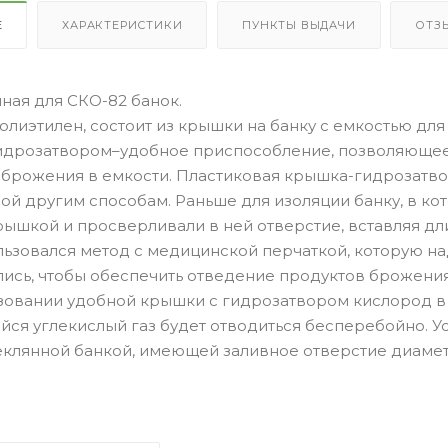
Е
ХАРАКТЕРИСТИКИ
ПУНКТЫ ВЫДАЧИ
ОТЗ
ная для СКО-82 банок.
олиэтилен, состоит из крышки на банку с емкостью для
идрозатвором–удобное приспособление, позволяющее 
 брожения в емкости. Пластиковая крышка-гидрозатво
ой другим способам. Раньше для изоляции банку, в к
ышкой и просверливали в ней отверстие, вставляя дли
ьзовался метод с медицинской перчаткой, которую на
ись, чтобы обеспечить отведение продуктов брожения,
овании удобной крышки с гидрозатвором кислород в су
ся углекислый газ будет отводиться бесперебойно. Ус
еклянной банкой, имеющей заливное отверстие диаме