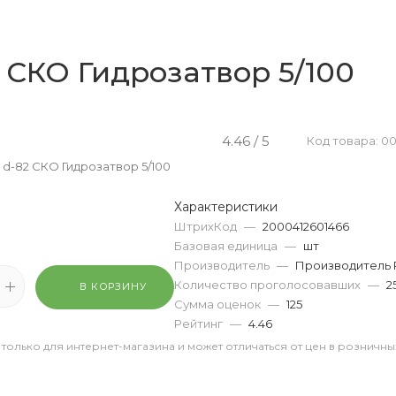
 СКО Гидрозатвор 5/100
4.46 / 5
Код товара: 0
 d-82 СКО Гидрозатвор 5/100
Характеристики
ШтрихКод
—
2000412601466
Базовая единица
—
шт
Производитель
—
Производитель 
Количество проголосовавших
—
2
В КОРЗИНУ
Сумма оценок
—
125
Рейтинг
—
4.46
 только для интернет-магазина и может отличаться от цен в розничны