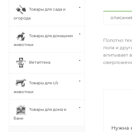
Товары для сада и
огорода
ОПИСАНИ
Товары для домашних
Полотно те
животных
пола и друг
впитывает в
оверложенн
Ветаптека
Товары для с/х
животных
Товары для дома и
бани
Нужна 