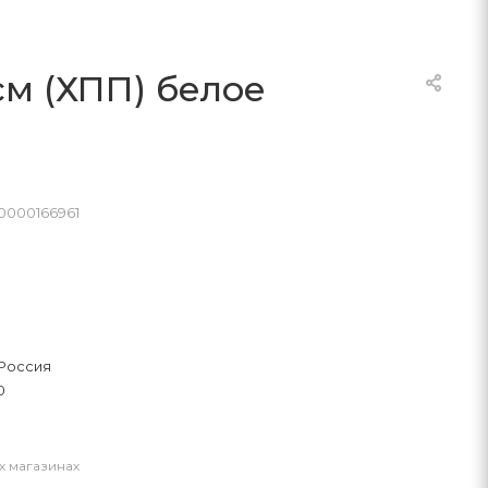
м (ХПП) белое
0000166961
Россия
0
х магазинах