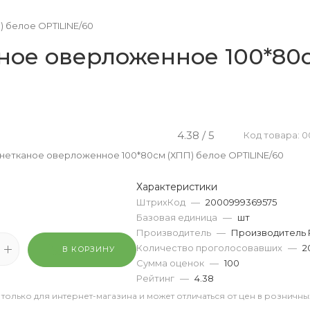
 белое OPTILINE/60
ное оверложенное 100*80с
4.38 / 5
Код товара: 0
 нетканое оверложенное 100*80см (ХПП) белое OPTILINE/60
Характеристики
ШтрихКод
—
2000999369575
Базовая единица
—
шт
Производитель
—
Производитель 
Количество проголосовавших
—
2
В КОРЗИНУ
Сумма оценок
—
100
Рейтинг
—
4.38
 только для интернет-магазина и может отличаться от цен в розничны