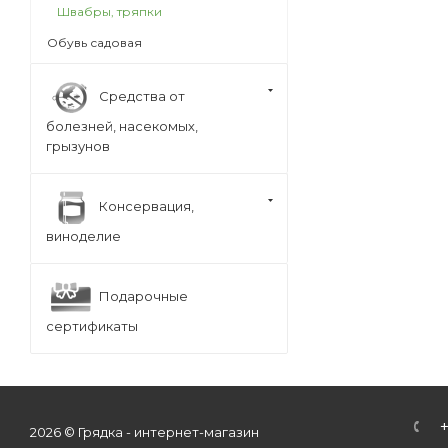
Швабры, тряпки
Обувь садовая
Средства от
болезней, насекомых,
грызунов
Консервация,
виноделие
Подарочные
сертификаты
2026 © Грядка - интернет-магазин