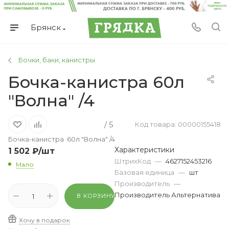
Брянск
Бочки, баки, канистры
Бочка-канистра 60л
"Волна" /4
/ 5
Код товара: 00000155418
Бочка-канистра 60л "Волна" /4
Характеристики
1 502
₽
/шт
ШтрихКод
—
4627152453216
Мало
Базовая единица
—
шт
Производитель
—
Производитель Альтернатива
В КОРЗИНУ
Хочу в подарок