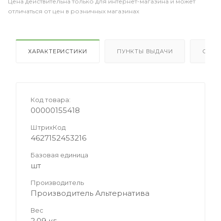
Цена действительна только для интернет-магазина и может
отличаться от цен в розничных магазинах
ХАРАКТЕРИСТИКИ
ПУНКТЫ ВЫДАЧИ
ОТЗ
Код товара:
00000155418
ШтрихКод
4627152453216
Базовая единица
шт
Производитель
Производитель Альтернатива
Вес
2.09 кг