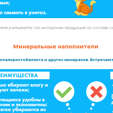
ля учитывайте, что импортная продукция по составу со
Минеральные наполнители
, опалкристобаллита и других минералов. Встреча