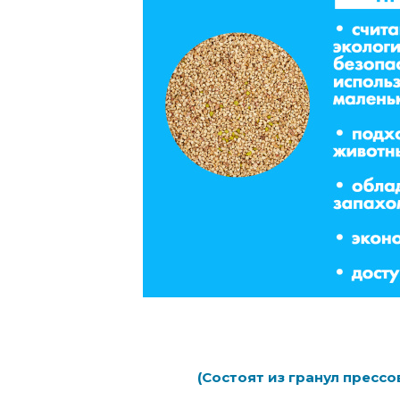
(С
остоят из гранул прес