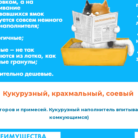
Кукурузный, крахмальный, соевый
торов и примесей. Кукурузный наполнитель впитыва
комкующимся)