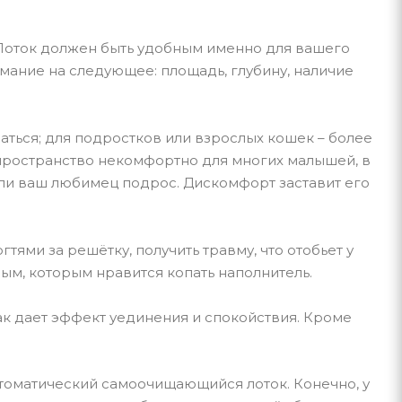
. Лоток должен быть удобным именно для вашего
ание на следующее: площадь, глубину, наличие
аться; для подростков или взрослых кошек – более
 пространство некомфортно для многих малышей, в
 если ваш любимец подрос. Дискомфорт заставит его
ями за решётку, получить травму, что отобьет у
ым, которым нравится копать наполнитель.
ак дает эффект уединения и спокойствия. Кроме
втоматический самоочищающийся лоток. Конечно, у