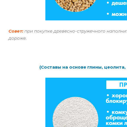
Совет:
при покупке древесно-стружечного наполните
доро
же.
(Составы на основе глины, цеолита