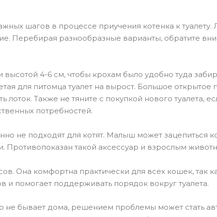
ажных шагов в процессе приучения котенка к туалету
е. Перебирая разнообразные варианты, обратите вним
 высотой 4-6 см, чтобы крохам было удобно туда забир
етая для питомца туалет на вырост. Большое открытое
ть лоток. Также не тяните с покупкой нового туалета,
ственных потребностей.
но не подходят для котят. Малыш может зацепиться когт
и. Противопоказан такой аксессуар и взрослым животн
в. Она комфортна практически для всех кошек, так к
в и помогает поддерживать порядок вокруг туалета.
то не бывает дома, решением проблемы может стать а