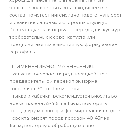
хорош для весеннего внесения, так как
большое количество азота, входящее в его
состав, помогает интенсивно подстегнуть рост
и развитие садовых и огородных культур.
Рекомендуется в первую очередь для культур
требовательных к сере–капуста или
предпочитающих аммонийную форму азота–
картофель
ПРИМЕНЕНИЕ/НОРМА ВНЕСЕНИЯ:
- капуста: внесение перед посадкой, при
предварительной перекопке, норма
составляет 30г на 1кв.м. почвы;
- тыква и кабачки: рекомендуется вносить во
время посева 35-40г на 1кв.м., повторить
процедуру можно при формировании плодов;
- свекла: вносят перед посевом 40-45г на
1кв.м., повторную обработку можно