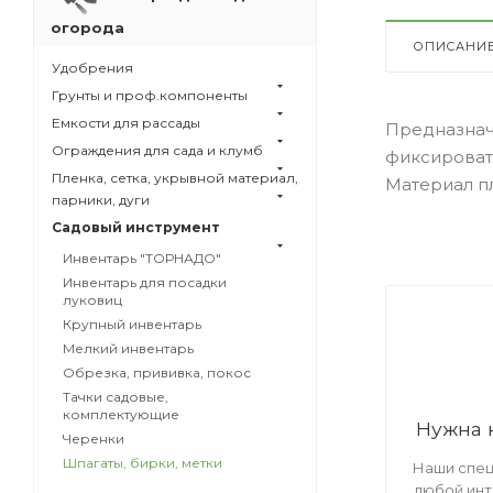
огорода
ОПИСАНИ
Удобрения
Грунты и проф.компоненты
Емкости для рассады
Предназнач
Ограждения для сада и клумб
фиксировать
Пленка, сетка, укрывной материал,
Материал пл
парники, дуги
Садовый инструмент
Инвентарь "ТОРНАДО"
Инвентарь для посадки
луковиц
Крупный инвентарь
Мелкий инвентарь
Обрезка, прививка, покос
Тачки садовые,
комплектующие
Нужна 
Черенки
Шпагаты, бирки, метки
Наши спец
любой ин