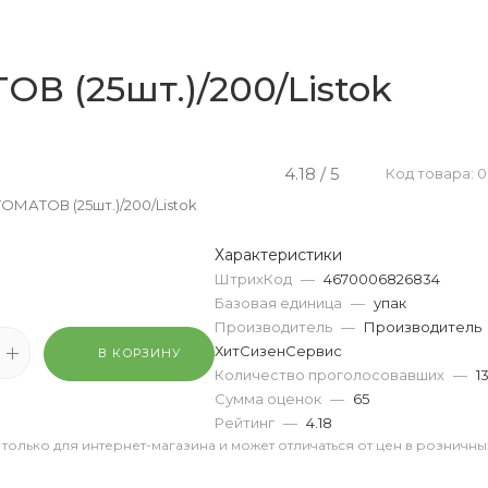
В (25шт.)/200/Listok
4.18 / 5
Код товара: 
ОМАТОВ (25шт.)/200/Listok
Характеристики
ШтрихКод
—
4670006826834
Базовая единица
—
упак
Производитель
—
Производитель
ХитСизенСервис
В КОРЗИНУ
Количество проголосовавших
—
1
Сумма оценок
—
65
Рейтинг
—
4.18
 только для интернет-магазина и может отличаться от цен в розничны