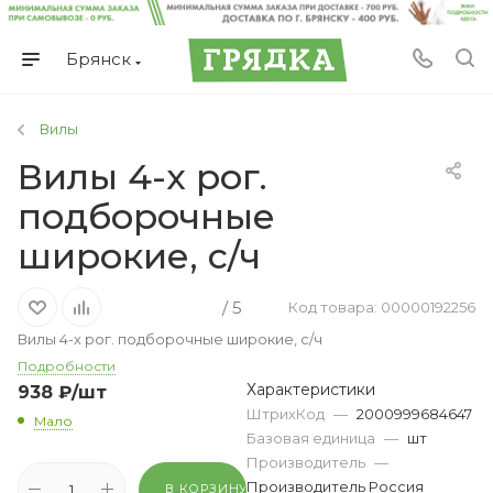
Брянск
Вилы
Вилы 4-х рог.
подборочные
широкие, с/ч
/ 5
Код товара: 00000192256
Вилы 4-х рог. подборочные широкие, с/ч
Подробности
Характеристики
938
₽
/шт
ШтрихКод
—
2000999684647
Мало
Базовая единица
—
шт
Производитель
—
Производитель Россия
В КОРЗИНУ