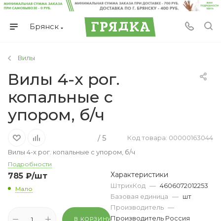
Брянск
Вилы
Вилы 4-х рог.
копальные с
упором, б/ч
/ 5
Код товара: 00000163044
Вилы 4-х рог. копальные с упором, б/ч
Подробности
Характеристики
785
₽
/шт
ШтрихКод
—
4606072012253
Мало
Базовая единица
—
шт
Производитель
—
Производитель Россия
В КОРЗИНУ