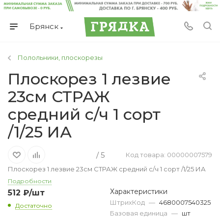
Брянск
Полольники, плоскорезы
Плоскорез 1 лезвие
23см СТРАЖ
средний с/ч 1 сорт
/1/25 ИА
/ 5
Код товара: 00000007579
Плоскорез 1 лезвие 23см СТРАЖ средний с/ч 1 сорт /1/25 ИА
Подробности
Характеристики
512
₽
/шт
ШтрихКод
—
4680007540325
Достаточно
Базовая единица
—
шт