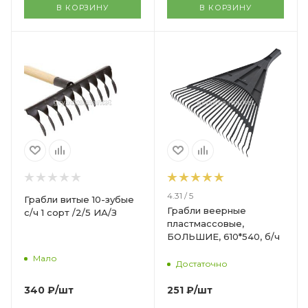
В КОРЗИНУ
В КОРЗИНУ
4.31 / 5
Грабли витые 10-зубые
Грабли веерные
с/ч 1 сорт /2/5 ИА/З
пластмассовые,
БОЛЬШИЕ, 610*540, б/ч
Мало
Достаточно
340
₽
/шт
251
₽
/шт