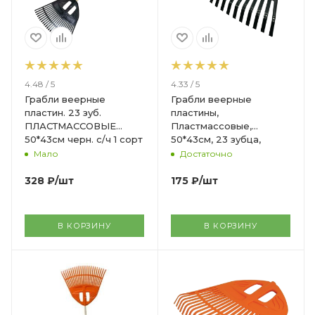
4.48 / 5
4.33 / 5
Грабли веерные
Грабли веерные
пластин. 23 зуб.
пластины,
ПЛАСТМАССОВЫЕ
Пластмассовые,
50*43см черн. с/ч 1 сорт
50*43см, 23 зубца,
/2/20 И-А
черный, б/ч
Мало
Достаточно
328
₽
/шт
175
₽
/шт
В КОРЗИНУ
В КОРЗИНУ