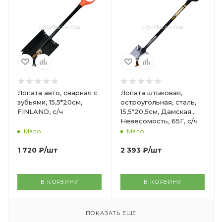
Лопата авто, сварная с
Лопата штыковая,
зубьями, 15,5*20см,
остроугольная, сталь,
FINLAND, с/ч
15,5*20,5см, Дамская
Невесомость, 65Г, с/ч
ал. V-ручка
Мало
Мало
1 720
₽
/шт
2 393
₽
/шт
В КОРЗИНУ
В КОРЗИНУ
ПОКАЗАТЬ ЕЩЕ