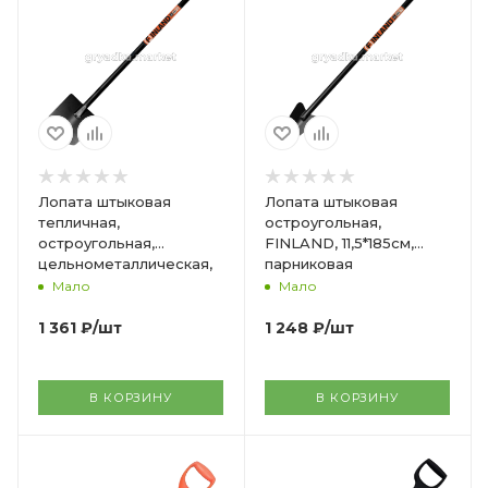
Лопата штыковая
Лопата штыковая
тепличная,
остроугольная,
остроугольная,
FINLAND, 11,5*185см,
цельнометаллическая,
парниковая
14,5*185см, FINLAND, с/ч
цельнометаллическая,
Мало
Мало
с/ч
1 361
₽
/шт
1 248
₽
/шт
В КОРЗИНУ
В КОРЗИНУ