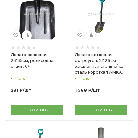
Лопата совковая,
Лопата штыковая
23*35см, рельсовая
остроугол. 21*26см
сталь, б/ч
закаленная сталь с/ч
сталь короткая AMIGO
Мало
Мало
231
₽
/шт
1 588
₽
/шт
В КОРЗИНУ
В КОРЗИНУ