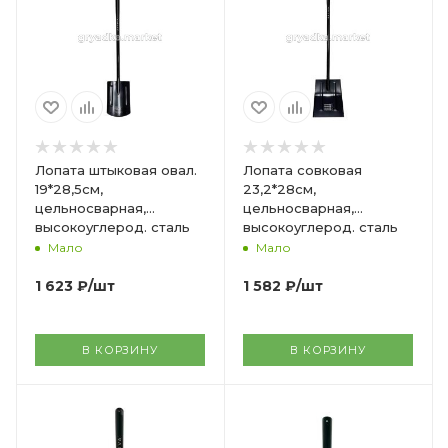
Лопата штыковая овал.
Лопата совковая
19*28,5см,
23,2*28см,
цельносварная,
цельносварная,
высокоуглерод. сталь
высокоуглерод. сталь
с/ч и Vруч ARRIVA
с/ч ARRIVA
Мало
Мало
1 623
₽
/шт
1 582
₽
/шт
В КОРЗИНУ
В КОРЗИНУ