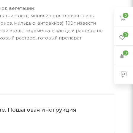
иод вегетации:
пятнистость, монилиоз, плодовая гниль,
0
иоз, мильдью, антракноз): 100г извести
рячей воды, перемешать каждый раствор по
0
тковый раствор, готовый препарат
0
ме. Пошаговая инструкция