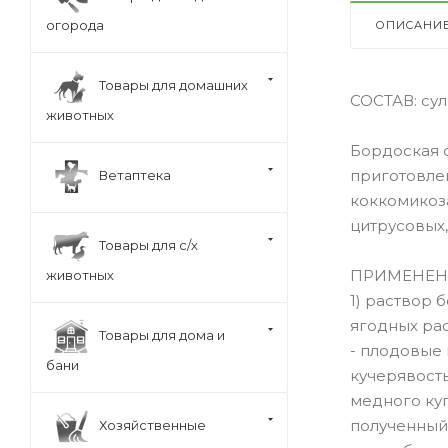
огорода
ОПИСАНИ
Товары для домашних
СОСТАВ: сул
животных
Бордоская 
приготовле
Ветаптека
коккомикоза
цитрусовых,
Товары для с/х
ПРИМЕНЕН
животных
1) раствор 
ягодных рас
Товары для дома и
- плодовые 
бани
кучерявость
медного куп
полученный 
Хозяйственные