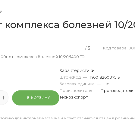
Э
т комплекса болезней 10/2
/ 5
Код товара: 0
00г от комплекса болезней 10/20/1400 ТЭ
Характеристики
ШтрихКод
—
14601826007513
Базовая единица
—
шт
Производитель
—
Производитель
Техноэкспорт
В КОРЗИНУ
 только для интернет-магазина и может отличаться от цен в розничны