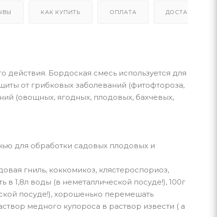
ЫВЫ
КАК КУПИТЬ
ОПЛАТА
ДОСТАВКА
о действия. Бордоская смесь используется для
щиты от грибковых заболеваний (фитофтороза,
ний (овощных, ягодных, плодовых, бахчевых,
енью для обработки садовых плодовых и
довая гниль, коккомикоз, клястероспориоз,
ь в 1,8л воды (в неметаллической посуде!), 100г
еской посуде!), хорошенько перемешать
аствор медного купороса в раствор извести ( а