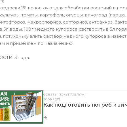
);
бордоски 1% используют для обработки растений в пер
культуры, томаты, картофель, огурцы, виноград (парша, 
итофтороз, макроспориоз, септориоз, антракноз, бактер
в 5л воды, 100г медного купороса растворить в 5л го
, потихоньку влить раствор медного купороса в извес
м и применяем по назначению!
СТИ: 3 года.
СОВЕТЫ ПОКУПАТЕЛЯМ
—
20.09.2023
Как подготовить погреб к зи