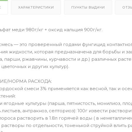
Е
ХАРАКТЕРИСТИКИ
ПУНКТЫ ВЫДАЧИ
ОТЗ
ьфат меди 980г/кг + оксид кальция 900г/кг.
смесь — это проверенный годами фунгицид контактног
ния жидкости, которая предназначена для борьбы и за
, парши, ржавчины, курчавости и др.) различных расте
 цветочных и других культур).
ИЕ/НОРМА РАСХОДА:
бордоской смеси 3% применяется как весной, так и ос
тений:
и ягодные культуры (парша, пятнистость, монилиоз, пло
 листьев, антракноз, септориоз): 100г извести растворит
ороса растворить в 1.8л горячей воды ( в неметаллич
растворы по отдельности, тоненькой струйкой влить р