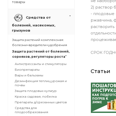
не наоборот!
товары
2) раствор 
- плодовые 
Средства от
ржавчина, ф
болезней, насекомых,
растворить 
грызунов
отдельности
процеживае
Защита растений комплексная:
болезни+вредители+удобрения
Защита растений от болезней,
СРОК ГОДНО
сорняков, регуляторы роста
Антистрессанты и стимуляторы
Биопрепараты
Статьи
Вары и бальзамы
Дезинфекция теплиц,урожая и
почвы
Защита плодовых культур
Краска садовая, побелка
Препараты д/срезанных цветов
Средства для
плодообразования