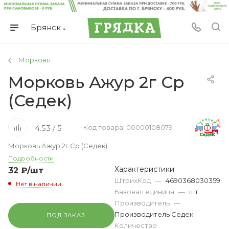
Брянск
Морковь
Морковь Ажур 2г Ср
(Седек)
4.53 / 5
Код товара: 00000108079
Морковь Ажур 2г Ср (Седек)
Подробности
Характеристики
32
₽
/шт
ШтрихКод
—
4690368030359
Нет в наличии
Базовая единица
—
шт
Производитель
—
Производитель Седек
ПОД ЗАКАЗ
Количество