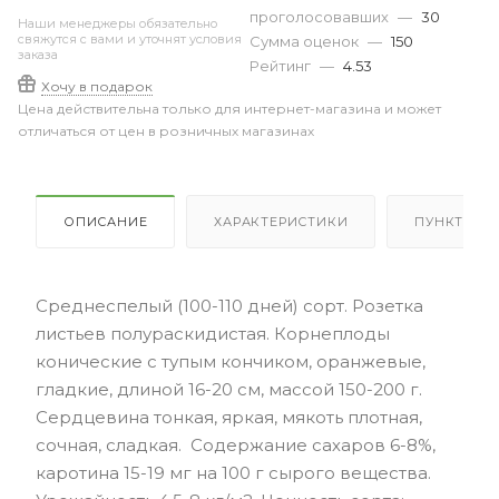
проголосовавших
—
30
Наши менеджеры обязательно
свяжутся с вами и уточнят условия
Сумма оценок
—
150
заказа
Рейтинг
—
4.53
Хочу в подарок
Цена действительна только для интернет-магазина и может
отличаться от цен в розничных магазинах
ОПИСАНИЕ
ХАРАКТЕРИСТИКИ
ПУНКТЫ В
Среднеспелый (100-110 дней) сорт. Розетка
листьев полураскидистая. Корнеплоды
конические с тупым кончиком, оранжевые,
гладкие, длиной 16-20 см, массой 150-200 г.
Сердцевина тонкая, яркая, мякоть плотная,
сочная, сладкая. Содержание сахаров 6-8%,
каротина 15-19 мг на 100 г сырого вещества.