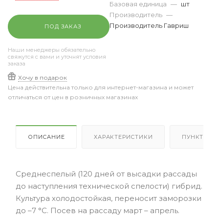
Базовая единица
—
шт
Производитель
—
Производитель Гавриш
ПОД ЗАКАЗ
Наши менеджеры обязательно
свяжутся с вами и уточнят условия
заказа
Хочу в подарок
Цена действительна только для интернет-магазина и может
отличаться от цен в розничных магазинах
ОПИСАНИЕ
ХАРАКТЕРИСТИКИ
ПУНКТЫ В
Среднеспелый (120 дней от высадки рассады
до наступления технической спелости) гибрид.
Культура холодостойкая, переносит заморозки
до –7 °С. Посев на рассаду март – апрель.