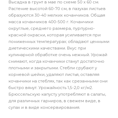
Высадка в грунт в мае по схеме 50 х 60 см.
Растение высотой 60-70 см, в пазухах листьев
образуются 30-40 мелких кочанчиков. Общая
масса кочанчиков 400-500 г. Кочанчики
округлые, среднего размера, пурпурно-
красной окраски, которая усиливается при
пониженных температурах; обладают ценными
диетическими качествами. Вкус при
кулинарной обработке очень нежный. Урожай
снимают, когда кочанчики станут достаточно
плотными и закрытыми. Стебли срубают у
корневой шейки, удаляют листья, оставляя
кочанчики на стеблях, так как срезанными они
быстро вянут. Урожайность 1,5-2,0 кг/м2.
Брюссельскую капусту употребляют в салаты,
для различных гарниров, в свежем виде, в
супах и в виде консервирования.