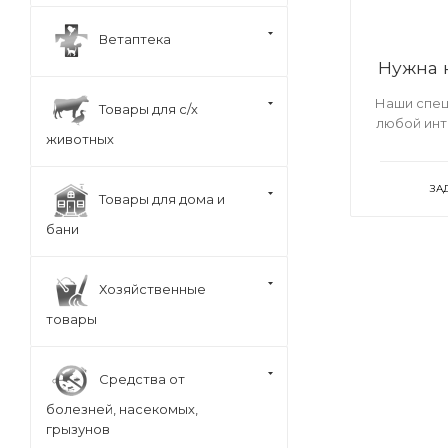
Ветаптека
Нужна 
Наши спец
Товары для с/х
любой ин
животных
ЗА
Товары для дома и
бани
Хозяйственные
товары
Средства от
болезней, насекомых,
грызунов