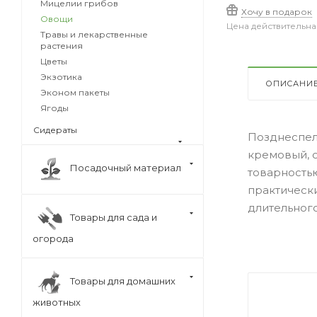
Мицелии грибов
Хочу в подарок
Овощи
Цена действительна
Травы и лекарственные
растения
Цветы
Экзотика
ОПИСАНИ
Эконом пакеты
Ягоды
Сидераты
Позднеспелы
кремовый, 
Посадочный материал
товарность
практически
длительного
Товары для сада и
огорода
Товары для домашних
животных