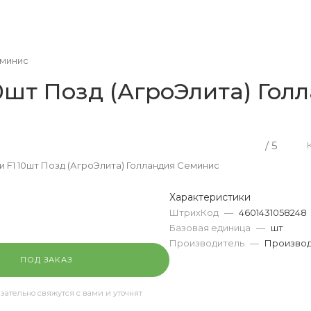
еминис
 10шт Позд (АгроЭлита) Го
/ 5
си F1 10шт Позд (АгроЭлита) Голландия Семинис
Характеристики
ШтрихКод
—
4601431058248
Базовая единица
—
шт
Производитель
—
Производ
ПОД ЗАКАЗ
ательно свяжутся с вами и уточнят