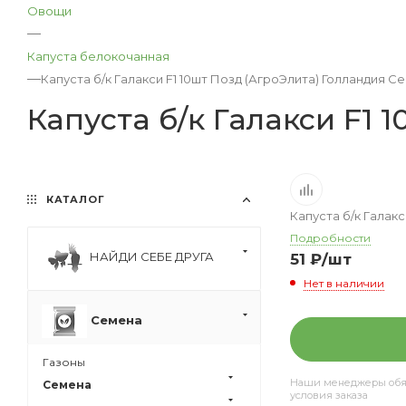
Овощи
—
Капуста белокочанная
—
Капуста б/к Галакси F1 10шт Позд (АгроЭлита) Голландия С
Капуста б/к Галакси F1
КАТАЛОГ
Капуста б/к Галак
Подробности
НАЙДИ СЕБЕ ДРУГА
51
₽
/шт
Нет в наличии
Семена
Газоны
Наши менеджеры обяз
Семена
условия заказа