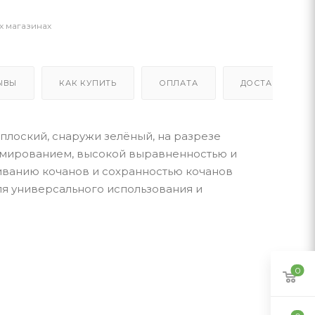
х магазинах
ЫВЫ
КАК КУПИТЬ
ОПЛАТА
ДОСТАВКА
плоский, снаружи зелёный, на разрезе
ормированием, высокой выравненностью и
иванию кочанов и сохранностью кочанов
ля универсального использования и
0