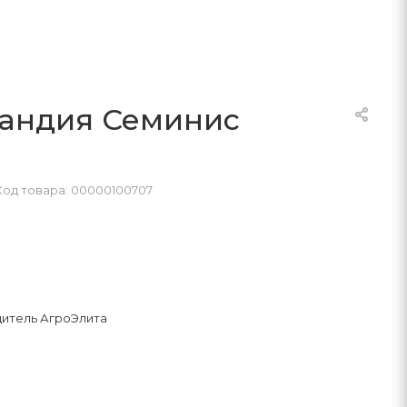
лландия Семинис
Код товара: 00000100707
итель АгроЭлита