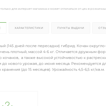
 только для интернет-магазина и может отличаться от цен в розничны
Е
ХАРАКТЕРИСТИКИ
ПУНКТЫ ВЫДАЧИ
ОТЗ
й (145 дней после пересадки) гибрид. Кочан округло-
очень плотный, массой 4-6 кг. Отличается дружным ф
ю кочанов, а также высокой устойчивостью к растреск
 до нового урожая, до июня месяца. Рекомендуется д
 хранения (до 15 месяцев). Урожайность 4,5-6,5 кг/кв.м.