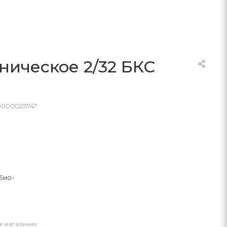
ническое 2/32 БКС
00000211747
Био-
х магазинах