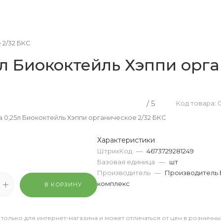
 2/32 БКС
л Биококтейль Хэппи орга
/ 5
Код товара: 
 0,25л Биококтейль Хэппи органическое 2/32 БКС
Характеристики
ШтрихКод
—
4673729281249
Базовая единица
—
шт
Производитель
—
Производитель 
комплекс
В КОРЗИНУ
 только для интернет-магазина и может отличаться от цен в розничны