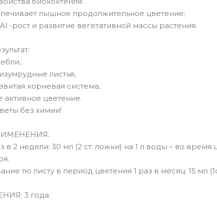
войства биококтейля:
еспечивает пышное продолжительное цветение;
Al -рост и развитие вегетативной массы растения.
ультат:
тебли,
изумрудные листья,
звитая корневая система,
е активное цветение.
веты без химии!
РИМЕНЕНИЯ:
аз в 2 недели: 30 мл (2 ст. ложки) на 1 л воды – во время 
оя.
ние по листу в период цветения 1 раз в месяц: 15 мл (1с
НИЯ: 3 года.