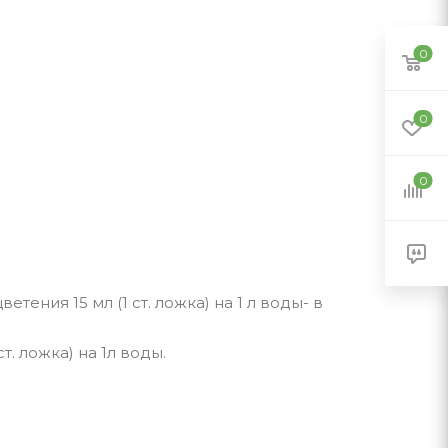
0
0
0
цветения 15 мл (1 ст. ложка) на 1 л воды- в
т. ложка) на 1л воды.