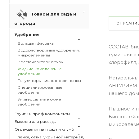
Товары для сада и
огорода
ОПИСАНИ
Удобрения
Большая фасовка
СОСТАВ: био
Водорастворимые удобрения,
гуминовые и
микроэлементы
хлорофилл, 
Восстановители почвы
Жидкие комплексные
удобрения
Натуральны
Регуляторы кислотности почвы
АНТУРИУМ р
Специализированные
удобрения
нашего дома
Универсальные сухие
удобрения
Пышное и п
Грунты и проф.компоненты
Биококтейл
Емкости для рассады
микроэлеме
Ограждения для сада и клумб
Пленка, сетка, укрывной материал,