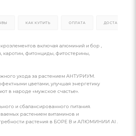
ЫВЫ
КАК КУПИТЬ
ОПЛАТА
ДОСТАВКА
икроэлементов включая алюминий и бор ,
, каротин, фитонциды, фитостерины,
ежного ухода за растением АНТУРИУМ.
ффектными цветами, улучшая энергетику
ют в народе «мужское счастье».
ьного и сбалансированного питания.
иваемых растением витаминов и
требности растения в БОРЕ В и АЛЮМИНИИ Al .