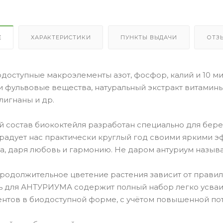
Е
ХАРАКТЕРИСТИКИ
ПУНКТЫ ВЫДАЧИ
ОТЗ
доступные макроэлементы азот, фосфор, калий и 10 м
 фульвовые вещества, натуральный экстракт витамины
лигнаны и др.
й состав биококтейля разработан специально для бер
адует нас практически круглый год своими яркими э
, даря любовь и гармонию. Не даром антуриум называ
родолжительное цветение растения зависит от правил
ь для АНТУРИУМА содержит полный набор легко усва
нтов в биодоступной форме, с учётом повышенной по