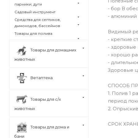
Полезные с
парники, дуги
- бор В об
Садовый инструмент
- алюминий 
Средства для септиков,
дымоходов, бассейнов
Видимый рез
Товары для полива
- крепкие с
- здоровые 
Товары для домашних
- хорошо ра
животных
- длительно
Здоровые ц
Ветаптека
СПОСОБ П
1. Полив 1 р
Товары для с/х
период пок
2. Опрыскива
животных
СРОК ХРАНЕ
Товары для дома и
бани