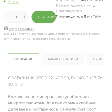
Много
Базовая единица
—
шт
Производитель
—
Производитель Дача Тайм
В КОРЗИНУ
Хочу в подарок
Цена действительна только для интернет-магазина и может
отличаться от цен в розничных магазинах
ОПИСАНИЕ
ХАРАКТЕРИСТИКИ
ПУНКТЫ В
СОСТАВ: N-10, P2O5-22, K2O-50, Fe-140, Cu-17, Zn-
30, pH3.
Комплексное минеральное удобрение с
микроэлементами для подкормки хвойных
деревьев и кустарников. Стимулирует рост