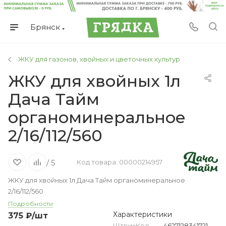
Брянск
ЖКУ для газонов, хвойных и цветочных культур
ЖКУ для хвойных 1л
Дача Тайм
органоминеральное
2/16/112/560
/ 5
Код товара: 00000214957
ЖКУ для хвойных 1л Дача Тайм органоминеральное
2/16/112/560
Подробности
Характеристики
375
₽
/шт
ШтрихКод
—
4627128341721