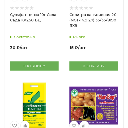
Сульфат цинка 10г Сила
Селитра кальциевая 20г
Сада 10/250 БД
(NСа-14.9:27) 35/35/8190
БХЗ
Достаточно
Много
30
₽
/шт
15
₽
/шт
В КОРЗИНУ
В КОРЗИНУ