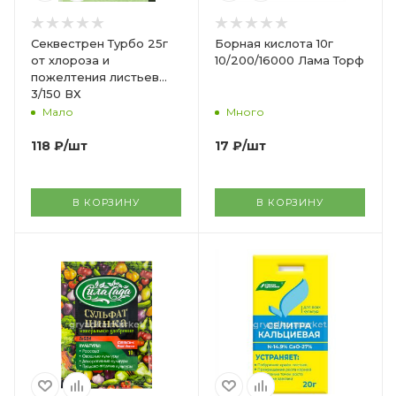
Секвестрен Турбо 25г
Борная кислота 10г
от хлороза и
10/200/16000 Лама Торф
пожелтения листьев
3/150 ВХ
Мало
Много
118
₽
/шт
17
₽
/шт
В КОРЗИНУ
В КОРЗИНУ