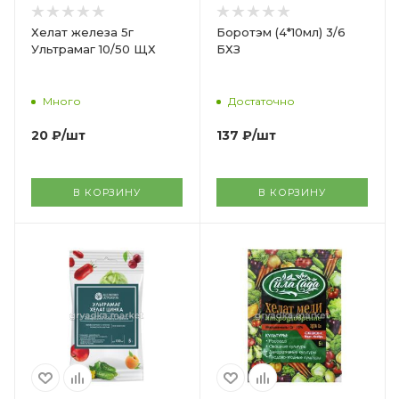
Хелат железа 5г
Боротэм (4*10мл) 3/6
Ультрамаг 10/50 ЩХ
БХЗ
Много
Достаточно
20
₽
/шт
137
₽
/шт
В КОРЗИНУ
В КОРЗИНУ