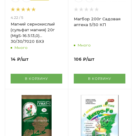
4.22 / 5
Магбор 200г Садовая
Магний сернокислый
аптека 5/50 КП
(сульфат магния) 20г
(MgS-16.5:13,0)
30/30/7020 БХЗ
Много
Много
106
₽
/шт
14
₽
/шт
В КОРЗИНУ
В КОРЗИНУ