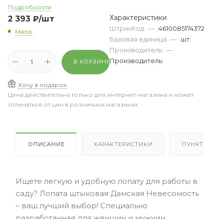
Подробности
Характеристики
2 393
₽
/шт
ШтрихКод
—
4610085174372
Мало
Базовая единица
—
шт
Производитель
—
Производитель
В КОРЗИНУ
Хочу в подарок
Цена действительна только для интернет-магазина и может
отличаться от цен в розничных магазинах
ОПИСАНИЕ
ХАРАКТЕРИСТИКИ
ПУНКТЫ В
Ищете легкую и удобную лопату для работы в
саду? Лопата штыковая Дамская Невесомость
– ваш лучший выбор! Специально
разработанная для женщин и мужчин