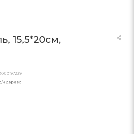
, 15,5*20см,
0000197239
 с/ч дерево