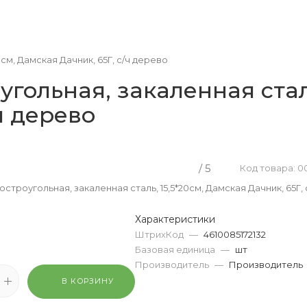
см, Дамская Дачник, 65Г, с/ч дерево
гольная, закаленная сталь
ч дерево
/ 5
Код товара: 0
строугольная, закаленная сталь, 15,5*20см, Дамская Дачник, 65Г,
Характеристики
ШтрихКод
—
4610085172132
Базовая единица
—
шт
Производитель
—
Производитель
В КОРЗИНУ