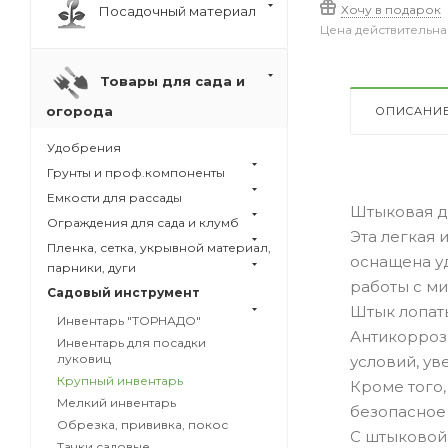
Хочу в подарок
Посадочный материал
Цена действительна
Товары для сада и
огорода
ОПИСАНИ
Удобрения
Грунты и проф.компоненты
Емкости для рассады
Штыковая д
Ограждения для сада и клумб
Эта легкая 
Пленка, сетка, укрывной материал,
оснащена у
парники, дуги
работы с м
Садовый инструмент
Штык лопаты
Инвентарь "ТОРНАДО"
Антикорроз
Инвентарь для посадки
луковиц
условий, ув
Крупный инвентарь
Кроме того,
Мелкий инвентарь
безопасное
Обрезка, прививка, покос
С штыковой
Тачки садовые,