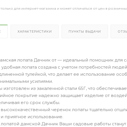
 только для интернет-магазина и может отличаться от цен в розничны
Е
ХАРАКТЕРИСТИКИ
ПУНКТЫ ВЫДАЧИ
ОТЗ
амская лопата Дачник от — идеальный помощник для 
и удобная лопата создана с учетом потребностей люд
длиненной тулейкой, что делает ее использование ос
инимальными усилиями.
 изготовлен из закаленной стали 65Г, что обеспечива
ийное покрытие надежно защищает изделие от воздей
еличивая его срок службы.
 высококачественный черенок лопаты тщательно отшли
 и приятное использование.
 лопатой дамской Дачник Ваши садовые работы станут