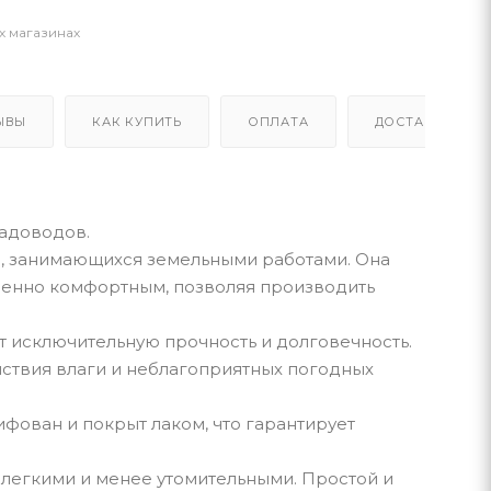
х магазинах
ЫВЫ
КАК КУПИТЬ
ОПЛАТА
ДОСТАВКА
садоводов.
ей, занимающихся земельными работами. Она
обенно комфортным, позволяя производить
ет исключительную прочность и долговечность.
ствия влаги и неблагоприятных погодных
фован и покрыт лаком, что гарантирует
 легкими и менее утомительными. Простой и