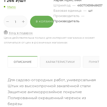
Характеристики
1 266
₽
/шт
ШтрихКод
—
4607069848657
Мало
Базовая единица
—
шт
Производитель
—
Производитель
В КОРЗИНУ
Хочу в подарок
Цена действительна только для интернет-магазина и может
отличаться от цен в розничных магазинах
ОПИСАНИЕ
ХАРАКТЕРИСТИКИ
ПУНКТЫ В
Для садово-огородных работ, универсальная
Штык из высокопрочной закалённой стали
Защитное антикоррозийное покрытие
Полированный окрашенный черенок из
берёзы