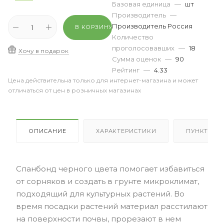
Базовая единица
—
шт
Производитель
—
Производитель Россия
В КОРЗИНУ
Количество
проголосовавших
—
18
Хочу в подарок
Сумма оценок
—
90
Рейтинг
—
4.33
Цена действительна только для интернет-магазина и может
отличаться от цен в розничных магазинах
ОПИСАНИЕ
ХАРАКТЕРИСТИКИ
ПУНКТЫ В
Спанбонд черного цвета помогает избавиться
от сорняков и создать в грунте микроклимат,
подходящий для культурных растений. Во
время посадки растений материал расстилают
на поверхности почвы, прорезают в нем