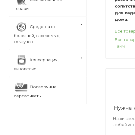
сопутст
товары
для сада
дома.
Средства от
Все това
болезней, насекомых,
Все това
грызунов
Тайм
Консервация,
виноделие
Подарочные
сертификаты
Нужна 
Наши спец
любой ин