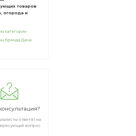
вующих товаров
, огорода и
ры категории
ры бренда Дача
консультация?
иалисты ответят на
тересующий вопрос