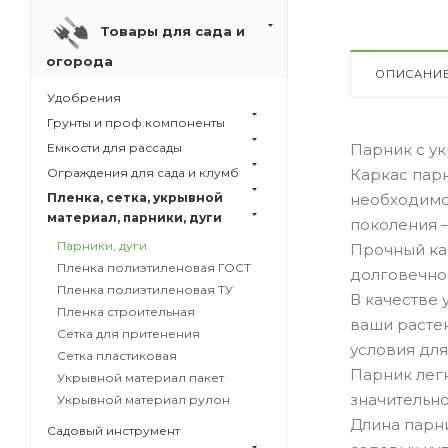
Товары для сада и
огорода
ОПИСАНИ
Удобрения
Грунты и проф.компоненты
Емкости для рассады
Парник с ук
Ограждения для сада и клумб
Каркас парн
Пленка, сетка, укрывной
необходимос
материал, парники, дуги
поколения —
Парники, дуги
Прочный ка
Пленка полиэтиленовая ГОСТ
долговечнос
Пленка полиэтиленовая ТУ
В качестве
Пленка строительная
ваши растен
Сетка для притенения
условия для
Сетка пластиковая
Парник легк
Укрывной материал пакет
значительно
Укрывной материал рулон
Длина парни
Садовый инструмент