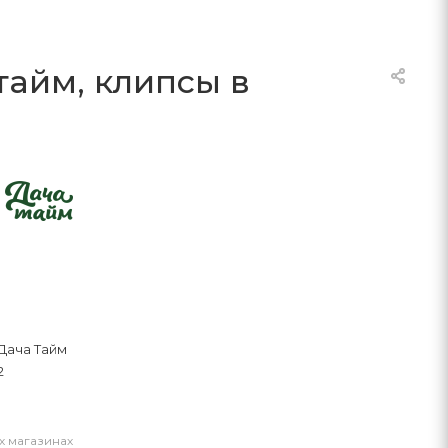
тайм, клипсы в
Дача Тайм
2
х магазинах