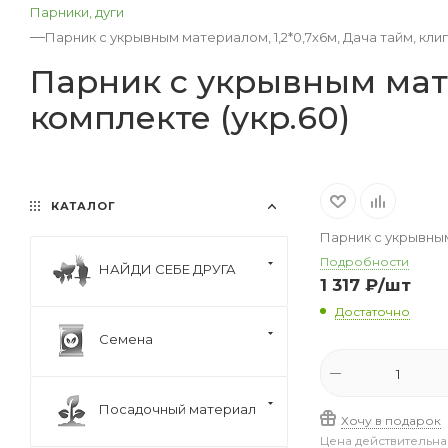
Парники, дуги
—
Парник с укрывным материалом, 1,2*0,7х6м, Дача тайм, клип
Парник с укрывным мате
комплекте (укр.60)
КАТАЛОГ
Парник с укрывным 
Подробности
НАЙДИ СЕБЕ ДРУГА
1 317
₽
/шт
Достаточно
Семена
Посадочный материал
Хочу в подарок
Цена действительна