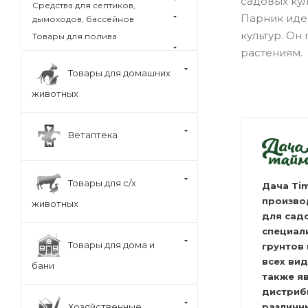
садовых кул
Средства для септиков,
Парник идеа
дымоходов, бассейнов
культур. Он
Товары для полива
растениям.
Товары для домашних
животных
Ветаптека
Товары для с/х
Дача Tim
произво
животных
для сад
специал
Товары для дома и
грунтов
всех ви
бани
также я
дистри
Хозяйственные
различн