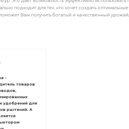
ьтур. Это дает возможность эффективно использовать 
льно подходит для тех, кто хочет создать оптимальн
 поможет Вам получить богатый и качественный урожа
e -
дитель товаров
оводов,
изированных
 и удобрений для
дов растений.
А
вляется
бьютором
ых