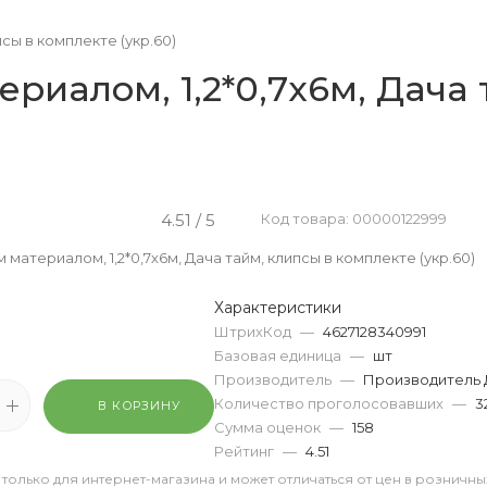
сы в комплекте (укр.60)
риалом, 1,2*0,7х6м, Дача 
4.51 / 5
Код товара: 00000122999
материалом, 1,2*0,7х6м, Дача тайм, клипсы в комплекте (укр.60)
Характеристики
ШтрихКод
—
4627128340991
Базовая единица
—
шт
Производитель
—
Производитель 
Количество проголосовавших
—
3
В КОРЗИНУ
Сумма оценок
—
158
Рейтинг
—
4.51
 только для интернет-магазина и может отличаться от цен в розничны