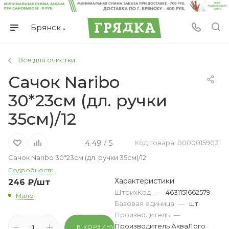
Брянск
Всё для очистки
Сачок Naribo
30*23см (дл. ручки
35см)/12
4.49 / 5
Код товара: 00000159031
Сачок Naribo 30*23см (дл. ручки 35см)/12
Подробности
Характеристики
246
₽
/шт
ШтрихКод
—
4631151662579
Мало
Базовая единица
—
шт
Производитель
—
Производитель АкваЛого
В КОРЗИНУ