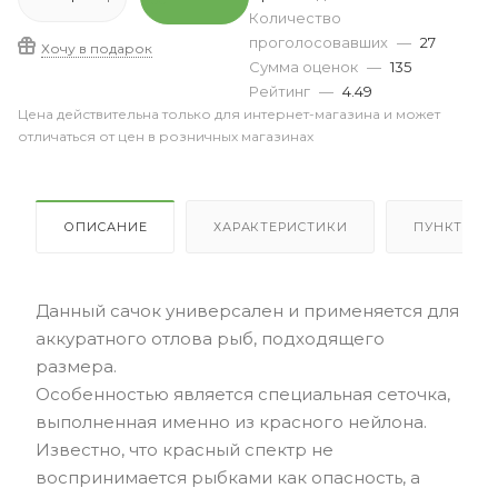
Количество
проголосовавших
—
27
Хочу в подарок
Сумма оценок
—
135
Рейтинг
—
4.49
Цена действительна только для интернет-магазина и может
отличаться от цен в розничных магазинах
ОПИСАНИЕ
ХАРАКТЕРИСТИКИ
ПУНКТЫ В
Данный сачок универсален и применяется для
аккуратного отлова рыб, подходящего
размера.
Особенностью является специальная сеточка,
выполненная именно из красного нейлона.
Известно, что красный спектр не
воспринимается рыбками как опасность, а