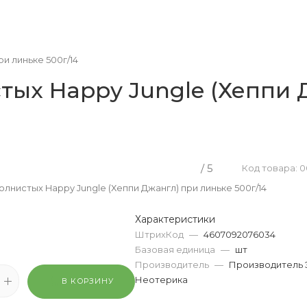
и линьке 500г/14
тых Happy Jungle (Хеппи 
/ 5
Код товара: 0
олнистых Happy Jungle (Хеппи Джангл) при линьке 500г/14
Характеристики
ШтрихКод
—
4607092076034
Базовая единица
—
шт
Производитель
—
Производитель 
Неотерика
В КОРЗИНУ