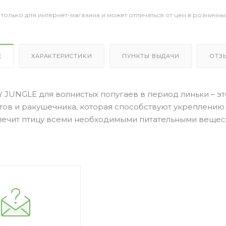
 только для интернет-магазина и может отличаться от цен в розничны
Е
ХАРАКТЕРИСТИКИ
ПУНКТЫ ВЫДАЧИ
ОТЗ
 JUNGLE для волнистых попугаев в период линьки – эт
тов и ракушечника, которая способствуют укреплению 
печит птицу всеми необходимыми питательными вещес