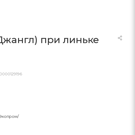
Джангл) при линьке
0000129196
Экопром/