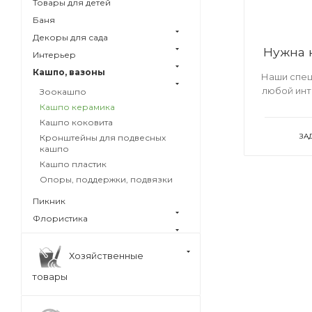
Товары для детей
Баня
Декоры для сада
Нужна 
Интерьер
Кашпо, вазоны
Наши спец
любой ин
Зоокашпо
Кашпо керамика
Кашпо коковита
ЗА
Кронштейны для подвесных
кашпо
Кашпо пластик
Опоры, поддержки, подвязки
Пикник
Флористика
Хозяйственные
товары