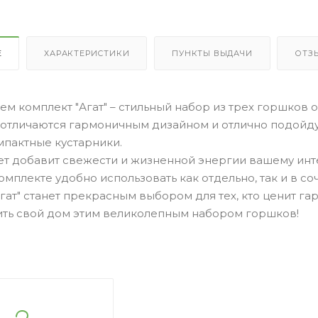
Е
ХАРАКТЕРИСТИКИ
ПУНКТЫ ВЫДАЧИ
ОТЗ
м комплект "Агат" – стильный набор из трех горшков объ
 отличаются гармоничным дизайном и отлично подойду
мпактные кустарники.
ет добавит свежести и жизненной энергии вашему инт
омплекте удобно использовать как отдельно, так и в со
гат" станет прекрасным выбором для тех, кто ценит г
ить свой дом этим великолепным набором горшков!