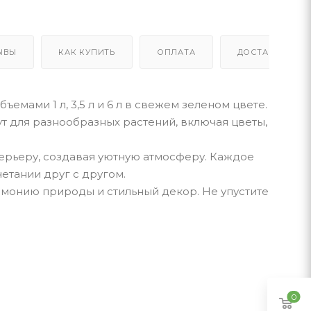
ЫВЫ
КАК КУПИТЬ
ОПЛАТА
ДОСТАВКА
емами 1 л, 3,5 л и 6 л в свежем зеленом цвете.
т для разнообразных растений, включая цветы,
ерьеру, создавая уютную атмосферу. Каждое
четании друг с другом.
армонию природы и стильный декор. Не упустите
0