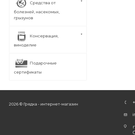
Средства от
болезней, насекомых,
грызунов
Консервация,
виноделие
Подарочные
сертификаты
2026 © Грядка - интернет-магазин
г