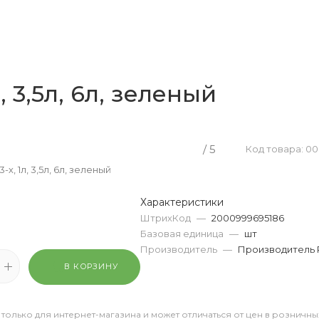
, 3,5л, 6л, зеленый
/ 5
Код товара: 0
-х, 1л, 3,5л, 6л, зеленый
Характеристики
ШтрихКод
—
2000999695186
Базовая единица
—
шт
Производитель
—
Производитель 
В КОРЗИНУ
 только для интернет-магазина и может отличаться от цен в розничны