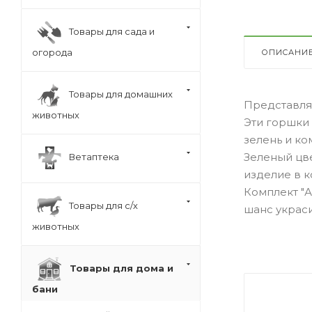
Товары для сада и
огорода
ОПИСАНИ
Товары для домашних
Представляе
животных
Эти горшки
зелень и ко
Зеленый цв
Ветаптека
изделие в к
Комплект "А
Товары для с/х
шанс украс
животных
Товары для дома и
бани