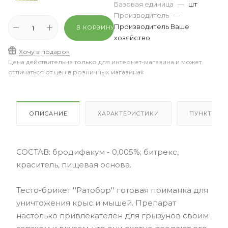
Базовая единица
—
шт
Производитель
—
Производитель Ваше
В КОРЗИНУ
хозяйство
Хочу в подарок
Цена действительна только для интернет-магазина и может
отличаться от цен в розничных магазинах
ОПИСАНИЕ
ХАРАКТЕРИСТИКИ
ПУНКТЫ В
СОСТАВ: бродифакум - 0,005%; битрекс,
краситель, пищевая основа.
Тесто-брикет ''Ратобор'' готовая приманка для
уничтожения крыс и мышей. Препарат
настолько привлекателен для грызунов своим