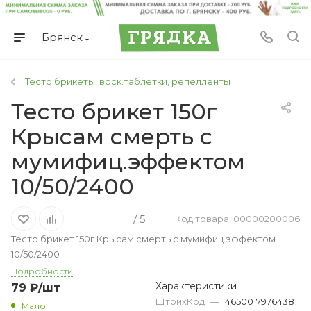
Брянск
Тесто брикеты, воск.таблетки, репелленты
Тесто брикет 150г
Крысам смерть с
мумифиц.эффектом
10/50/2400
/ 5
Код товара: 00000200006
Тесто брикет 150г Крысам смерть с мумифиц.эффектом
10/50/2400
Подробности
Характеристики
79
₽
/шт
ШтрихКод
—
4650017976438
Мало