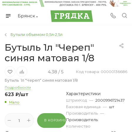
Брянск
Бутыли объемом 0,5л-2,5л
Бутыль 1л "Череп"
синяя матовая 1/8
4.38 / 5
Код товара: 00000136686
Бутыль 1л "Череп" синяя матовая 1/8
Подробности
Характеристики
623
₽
/шт
ШтрихКод
—
2000996721437
Мало
Базовая единица
—
шт
Производитель
—
Производитель
В КОРЗИНУ
Количество