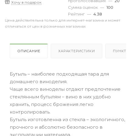
проголосовавших
—
20
Хочу в подарок
Сумма оценок
—
100
Рейтинг
—
4.38
Цена действительна только для интернет-магазина и может
отличаться от цен в розничных магазинах
ОПИСАНИЕ
ХАРАКТЕРИСТИКИ
ПУНКТЫ В
Бутыль – наиболее подходящая тара для
домашнего виноделия.
Чаще всего виноделы отдают предпочтение
стеклянным бутылям – вино в них удобно
хранить, процесс брожения легко
контролировать.
Бутыль изготовленна из стекла – экологичного,
прочного и абсолютно безопасного в
эксплуатации материала.